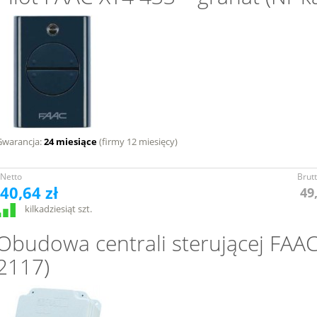
Gwarancja:
24 miesiące
(firmy 12 miesięcy)
Netto
Brut
40,64 zł
49
kilkadziesiąt szt.
Obudowa centrali sterującej FAAC
2117)