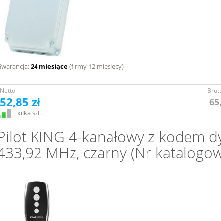
Gwarancja:
24 miesiące
(firmy 12 miesięcy)
Netto
Brut
52,85 zł
65
kilka szt.
Pilot KING 4-kanałowy z kodem 
433,92 MHz, czarny (Nr katalogow