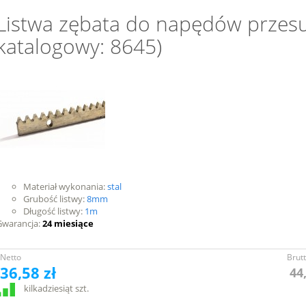
Listwa zębata do napędów przes
katalogowy: 8645)
Materiał wykonania:
stal
Grubość listwy:
8mm
Długość listwy:
1m
Gwarancja:
24 miesiące
Netto
Brut
36,58 zł
44
kilkadziesiąt szt.