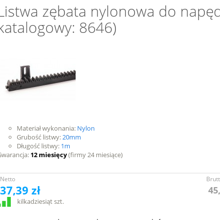
Listwa zębata nylonowa do napę
katalogowy: 8646)
Materiał wykonania:
Nylon
Grubość listwy:
20mm
Długość listwy:
1m
Gwarancja:
12 miesięcy
(firmy 24 miesiące)
Netto
Brut
37,39 zł
45
kilkadziesiąt szt.