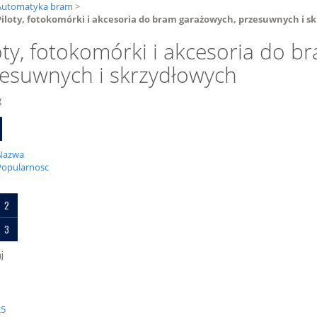
Automatyka bram
>
Piloty, fotokomórki i akcesoria do bram garażowych, przesuwnych i s
oty, fotokomórki i akcesoria do 
esuwnych i skrzydłowych
g
Nazwa
Popularnosc
1
2
3
j
25