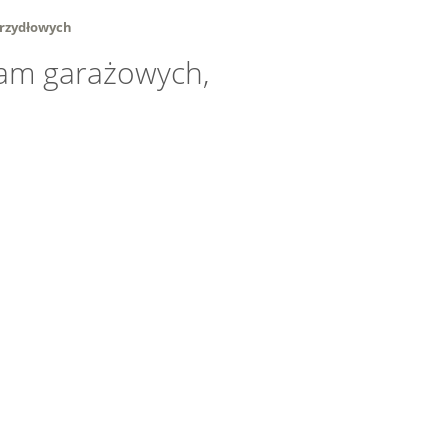
krzydłowych
bram garażowych,