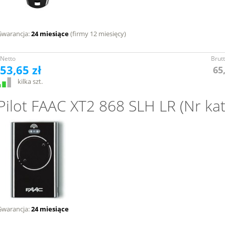
Gwarancja:
24 miesiące
(firmy 12 miesięcy)
Netto
Brut
53,65 zł
65
kilka szt.
Pilot FAAC XT2 868 SLH LR (Nr ka
Gwarancja:
24 miesiące