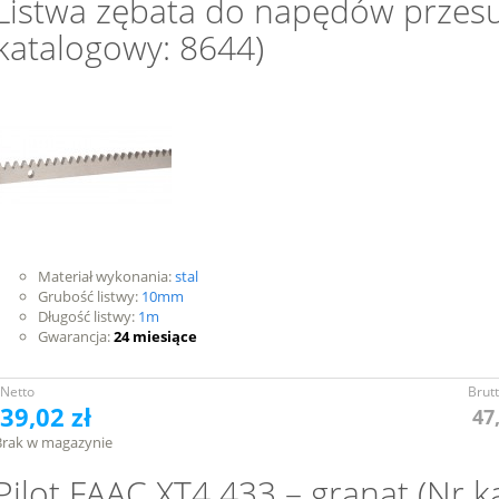
Listwa zębata do napędów przes
katalogowy: 8644)
Materiał wykonania:
stal
Grubość listwy:
10mm
Długość listwy:
1m
Gwarancja:
24 miesiące
Netto
Brut
39,02 zł
47
Brak w magazynie
Pilot FAAC XT4 433 – granat (Nr k