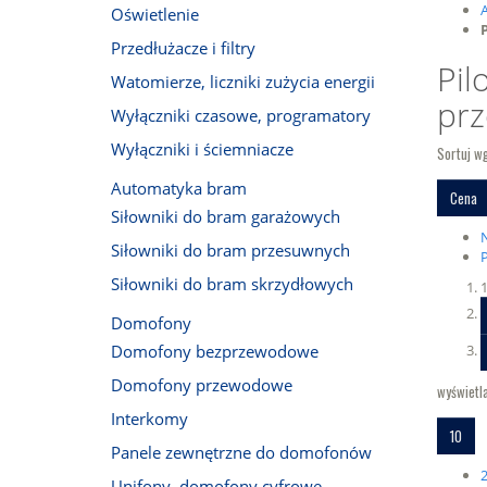
Oświetlenie
Przedłużacze i filtry
Pil
Watomierze, liczniki zużycia energii
prz
Wyłączniki czasowe, programatory
Wyłączniki i ściemniacze
Sortuj w
Automatyka bram
Cena
Siłowniki do bram garażowych
Siłowniki do bram przesuwnych
Siłowniki do bram skrzydłowych
Domofony
Domofony bezprzewodowe
Domofony przewodowe
wyświetla
Interkomy
10
Panele zewnętrzne do domofonów
Unifony, domofony cyfrowe