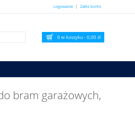
|
Logowanie
Załóż konto
0 w koszyku
-
0,00 zł
a do bram garażowych,