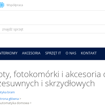
Współpraca
INTERKOMY
AKCESORIA
SPRZĘT IT
O NAS
KONTAKT
loty, fotokomórki i akcesori
zesuwnych i skrzydłowych
tyka bram
Strona główna
>
Automatyka domowa
>