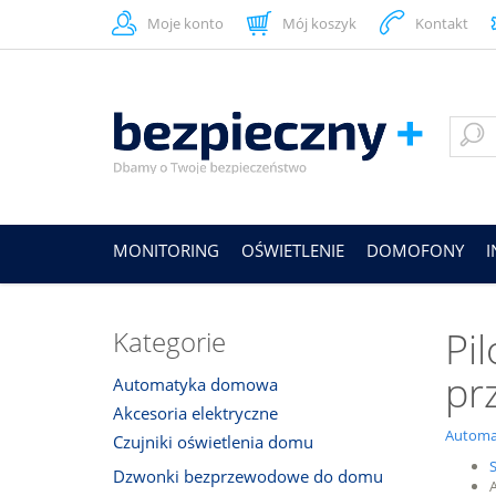
Moje konto
Mój koszyk
Kontakt
MONITORING
OŚWIETLENIE
DOMOFONY
Pi
Kategorie
pr
Automatyka domowa
Akcesoria elektryczne
Automa
Czujniki oświetlenia domu
Dzwonki bezprzewodowe do domu