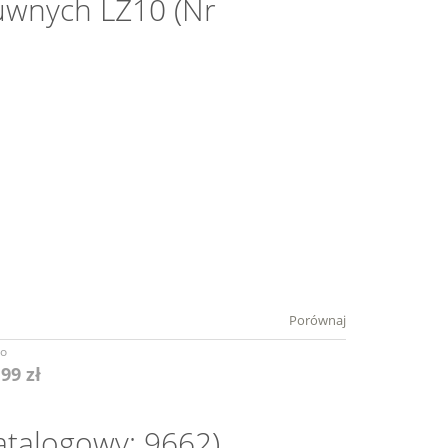
uwnych LZ10 (Nr
Porównaj
to
,99 zł
atalogowy: 9662)