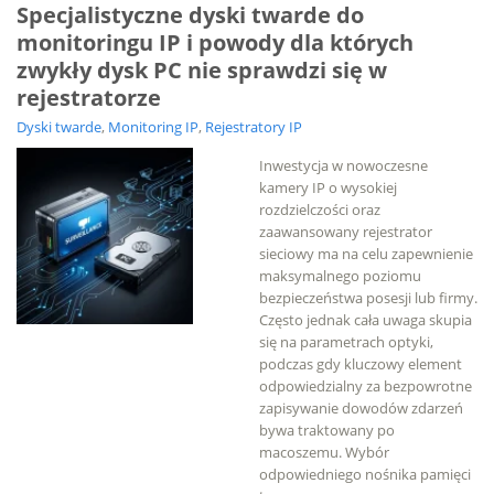
Specjalistyczne dyski twarde do
monitoringu IP i powody dla których
zwykły dysk PC nie sprawdzi się w
rejestratorze
Dyski twarde
,
Monitoring IP
,
Rejestratory IP
Inwestycja w nowoczesne
kamery IP o wysokiej
rozdzielczości oraz
zaawansowany rejestrator
sieciowy ma na celu zapewnienie
maksymalnego poziomu
bezpieczeństwa posesji lub firmy.
Często jednak cała uwaga skupia
się na parametrach optyki,
podczas gdy kluczowy element
odpowiedzialny za bezpowrotne
zapisywanie dowodów zdarzeń
bywa traktowany po
macoszemu. Wybór
odpowiedniego nośnika pamięci