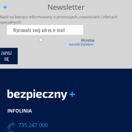
Newsletter
Bądź na bieżąco informowany o promocjach, nowościach i ofertach
specjalnych!
Akceptuję
warunki biuletynu
.
ZAPISZ
SIĘ
INFOLINIA
735 247 000