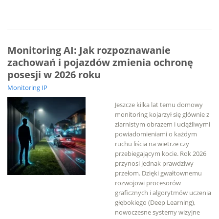
Monitoring AI: Jak rozpoznawanie
zachowań i pojazdów zmienia ochronę
posesji w 2026 roku
Monitoring IP
Jeszcze kilka lat temu domowy
monitoring kojarzył się głównie z
ziarnistym obrazem i uciążliwymi
powiadomieniami o każdym
ruchu liścia na wietrze czy
przebiegającym kocie. Rok 2026
przynosi jednak prawdziwy
przełom. Dzięki gwałtownemu
rozwojowi procesorów
graficznych i algorytmów uczenia
głębokiego (Deep Learning),
nowoczesne systemy wizyjne