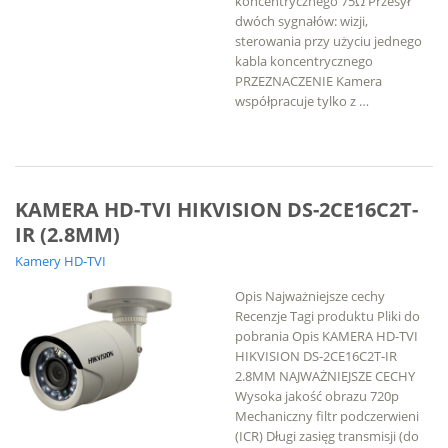
koncentrycznego 75Ω Przesył
dwóch sygnałów: wizji,
sterowania przy użyciu jednego
kabla koncentrycznego
PRZEZNACZENIE Kamera
współpracuje tylko z …
KAMERA HD-TVI HIKVISION DS-2CE16C2T-
IR (2.8MM)
Kamery HD-TVI
Opis Najważniejsze cechy
Recenzje Tagi produktu Pliki do
pobrania Opis KAMERA HD-TVI
HIKVISION DS-2CE16C2T-IR
2.8MM NAJWAŻNIEJSZE CECHY
Wysoka jakość obrazu 720p
Mechaniczny filtr podczerwieni
(ICR) Długi zasięg transmisji (do