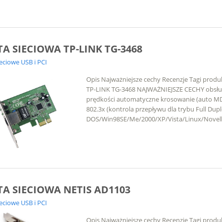
A SIECIOWA TP-LINK TG-3468
ieciowe USB i PCI
Opis Najważniejsze cechy Recenzje Tagi pro
TP-LINK TG-3468 NAJWAŻNIEJSZE CECHY obsłu
prędkości automatyczne krosowanie (auto MDI
802.3x (kontrola przepływu dla trybu Full Dup
DOS/Win98SE/Me/2000/XP/Vista/Linux/Novell
A SIECIOWA NETIS AD1103
ieciowe USB i PCI
Opis Najważniejsze cechy Recenzje Tagi produ