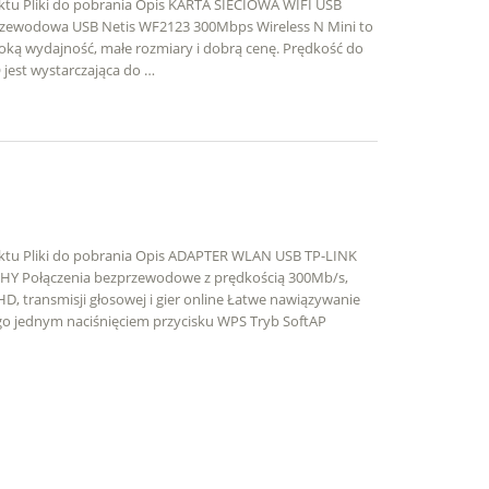
uktu Pliki do pobrania Opis KARTA SIECIOWA WIFI USB
zewodowa USB Netis WF2123 300Mbps Wireless N Mini to
oką wydajność, małe rozmiary i dobrą cenę. Prędkość do
jest wystarczająca do …
uktu Pliki do pobrania Opis ADAPTER WLAN USB TP-LINK
 Połączenia bezprzewodowe z prędkością 300Mb/s,
 HD, transmisji głosowej i gier online Łatwe nawiązywanie
 jednym naciśnięciem przycisku WPS Tryb SoftAP