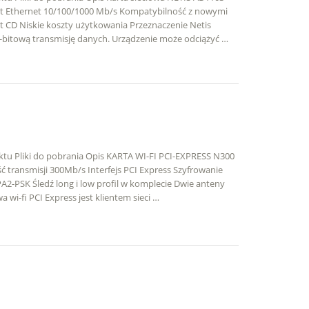
ort Ethernet 10/100/1000 Mb/s Kompatybilność z nowymi
 CD Niskie koszty użytkowania Przeznaczenie Netis
2-bitową transmisję danych. Urządzenie może odciążyć …
ktu Pliki do pobrania Opis KARTA WI-FI PCI-EXPRESS N300
ransmisji 300Mb/s Interfejs PCI Express Szyfrowanie
PSK Śledź long i low profil w komplecie Dwie anteny
i-fi PCI Express jest klientem sieci …