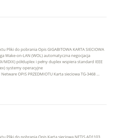
duktu Pliki do pobrania Opis GIGABITOWA KARTA SIECIOWA
ga Wake-on-LAN (WOL) automatyczna negocjacja
/MDIX) półduplex i pełny duplex wspiera standard IEEE
lex) systemy operacyjne
 Netware OPIS PRZEDMIOTU Karta sieciowa TG-3468 …
ktu Pliki do pobrania Opis Karta sieciowa NETIS AD1103