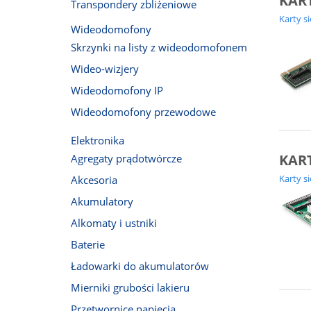
KART
Transpondery zbliżeniowe
Karty s
Wideodomofony
Skrzynki na listy z wideodomofonem
Wideo-wizjery
Wideodomofony IP
Wideodomofony przewodowe
Elektronika
KART
Agregaty prądotwórcze
Karty s
Akcesoria
Akumulatory
Alkomaty i ustniki
Baterie
Ładowarki do akumulatorów
Mierniki grubości lakieru
Przetwornice napięcia