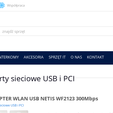
Współpraca
INTERKOMY
AKCESORIA
SPRZĘT IT
O NAS
KONTAKT
rty sieciowe USB i PCI
PTER WLAN USB NETIS WF2123 300Mbps
ieciowe USB i PCI