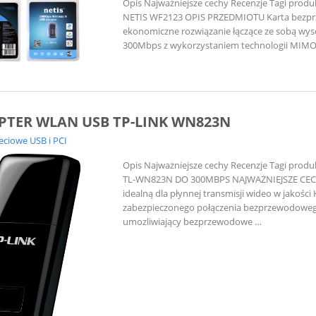
Opis Najważniejsze cechy Recenzje Tagi prod
NETIS WF2123 OPIS PRZEDMIOTU Karta bezpr
ekonomiczne rozwiązanie łączące ze sobą wys
300Mbps z wykorzystaniem technologii MIMO 
PTER WLAN USB TP-LINK WN823N
ieciowe USB i PCI
Opis Najważniejsze cechy Recenzje Tagi prod
TL-WN823N DO 300MBPS NAJWAŻNIEJSZE CECHY
idealną dla płynnej transmisji wideo w jakości
zabezpieczonego połączenia bezprzewodowego
umozliwiający bezprzewodowe …