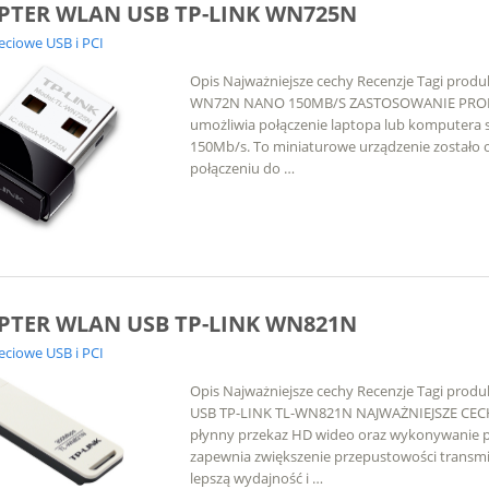
PTER WLAN USB TP-LINK WN725N
ieciowe USB i PCI
Opis Najważniejsze cechy Recenzje Tagi prod
WN72N NANO 150MB/S ZASTOSOWANIE PROD
umożliwia połączenie laptopa lub komputera 
150Mb/s. To miniaturowe urządzenie zostało 
połączeniu do …
PTER WLAN USB TP-LINK WN821N
ieciowe USB i PCI
Opis Najważniejsze cechy Recenzje Tagi pro
USB TP-LINK TL-WN821N NAJWAŻNIEJSZE CECHY
płynny przekaz HD wideo oraz wykonywanie p
zapewnia zwiększenie przepustowości transmis
lepszą wydajność i …