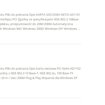
uktu Pliki do pobrania Opis KARTA SIECIOWA NETIS AD1101
erfejsu PCI Zgodny ze specyfikacjami IEEE 802.3 10Base-
dupleksu, przepustowość do 20M/200M Automatyczna
s 98/ Windows ME/ Windows 2000/ Windows XP/ Windows …
tu Pliki do pobrania Opis Karta sieciowa PCI Netis AD1102
godny z IEEE 802.3 10 Base-T, IEEE 802.3u, 100 Base-TX
 20 m / sieci 200M Plug & Play Wsparcie dla Windows XP