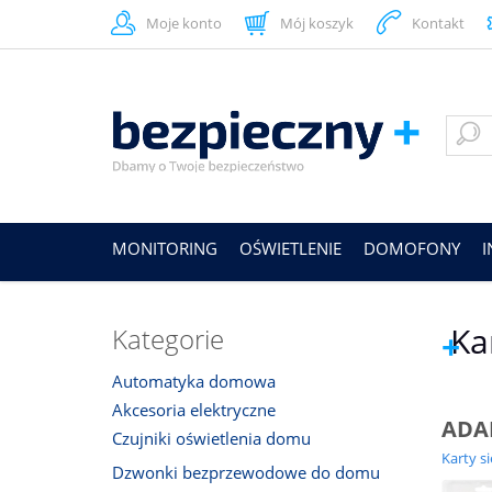
Moje konto
Mój koszyk
Kontakt
MONITORING
OŚWIETLENIE
DOMOFONY
Ka
Kategorie
Automatyka domowa
Akcesoria elektryczne
ADA
Czujniki oświetlenia domu
Karty s
Dzwonki bezprzewodowe do domu