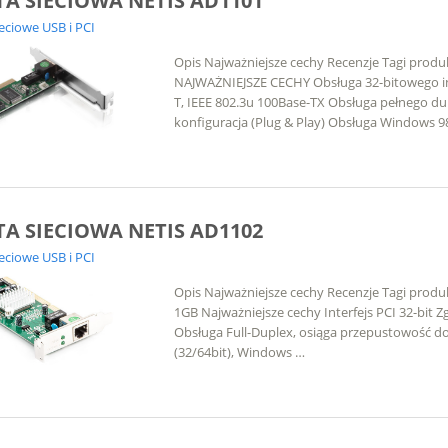
A SIECIOWA NETIS AD1101
ieciowe USB i PCI
Opis Najważniejsze cechy Recenzje Tagi prod
NAJWAŻNIEJSZE CECHY Obsługa 32-bitowego int
T, IEEE 802.3u 100Base-TX Obsługa pełnego 
konfiguracja (Plug & Play) Obsługa Window
A SIECIOWA NETIS AD1102
ieciowe USB i PCI
Opis Najważniejsze cechy Recenzje Tagi produk
1GB Najważniejsze cechy Interfejs PCI 32-bit Z
Obsługa Full-Duplex, osiąga przepustowość do
(32/64bit), Windows …