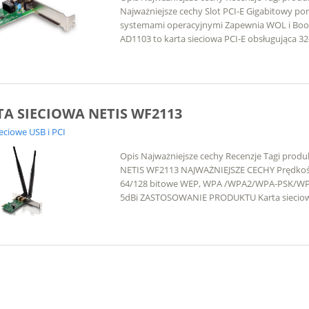
Najważniejsze cechy Slot PCI-E Gigabitowy p
systemami operacyjnymi Zapewnia WOL i Boot
AD1103 to karta sieciowa PCI-E obsługująca 3
A SIECIOWA NETIS WF2113
ieciowe USB i PCI
Opis Najważniejsze cechy Recenzje Tagi produ
NETIS WF2113 NAJWAŻNIEJSZE CECHY Prędkość t
64/128 bitowe WEP, WPA /WPA2/WPA-PSK/WPA2-
5dBi ZASTOSOWANIE PRODUKTU Karta sieciowa w