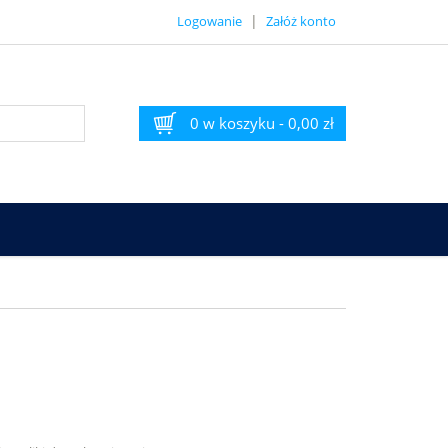
|
Logowanie
Załóż konto
0 w koszyku
-
0,00 zł