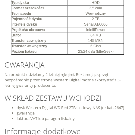
Typ dysku
HDD
Format szerokości
3,5 cala
Typ napędu
Wewnętrzny
Pojemność dysku
2 TB
Interfejs dysku
Serial ATA 600
Prędkość obrotowa
IntelliPower
Bufor
64 MB
Transfer zewnętrzny
145 MB/s
Transfer wewnętrzny
6 Gb/s
Poziom hałasu
23/24 dBa (Idle/Seek)
GWARANCJA
Na produkt udzielamy 2-letniej rękojmi. Reklamując sprzęt
bezpośrednio przez stronę Western Digital można skorzystać z 3-
letniej gwarancji producenta.
W SKŁAD ZESTAWU WCHODZI
dysk Western Digital WD Red 2TB sieciowy NAS (nr kat. 2647)
gwarancja
faktura VAT lub paragon fiskalny
Informacje dodatkowe