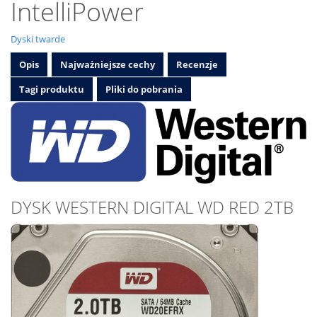
IntelliPower
Dyski twarde
Opis
Najważniejsze cechy
Recenzje
Tagi produktu
Pliki do pobrania
DYSK WESTERN DIGITAL WD RED 2TB