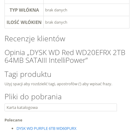
TYP WŁÓKNA
brak danych
ILOŚĆ WŁÓKIEN
brak danych
Recenzje klientów
Opinia „DYSK WD Red WD20EFRX 2TB
64MB SATAIII IntelliPower”
Tagi produktu
Użyj spacji aby rozdzielić tagi, apostrofów (’) aby wpisać frazy.
Pliki do pobrania
Karta katalogowa
Polecane
DYSK WD PURPLE 6TB WD60PURX