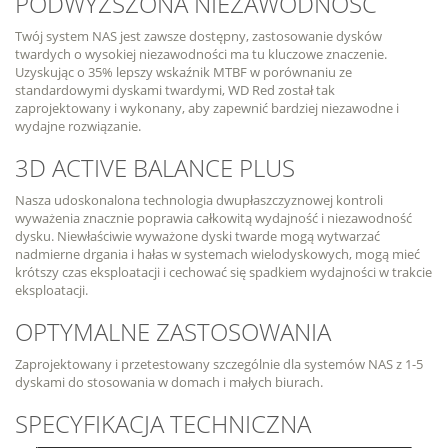
PODWYŻSZONA NIEZAWODNOŚĆ
Twój system NAS jest zawsze dostępny, zastosowanie dysków
twardych o wysokiej niezawodności ma tu kluczowe znaczenie.
Uzyskując o 35% lepszy wskaźnik MTBF w porównaniu ze
standardowymi dyskami twardymi, WD Red został tak
zaprojektowany i wykonany, aby zapewnić bardziej niezawodne i
wydajne rozwiązanie.
3D ACTIVE BALANCE PLUS
Nasza udoskonalona technologia dwupłaszczyznowej kontroli
wyważenia znacznie poprawia całkowitą wydajność i niezawodność
dysku. Niewłaściwie wyważone dyski twarde mogą wytwarzać
nadmierne drgania i hałas w systemach wielodyskowych, mogą mieć
krótszy czas eksploatacji i cechować się spadkiem wydajności w trakcie
eksploatacji.
OPTYMALNE ZASTOSOWANIA
Zaprojektowany i przetestowany szczególnie dla systemów NAS z 1-5
dyskami do stosowania w domach i małych biurach.
SPECYFIKACJA TECHNICZNA