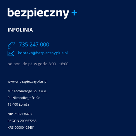
INFOLINIA
735 247 000
kontakt@bezpiecznyplus.pl
od pon. do pt. w godz. 8:00 - 18:00
wwww.bezpiecznyplus.pl
MP Technology Sp. z o.o.
Pl. Niepodległości 9c
18-400 Łomża
NIP 7182136452
REGON 200667235
KRS 00000405481