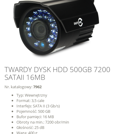
TWARDY DYSK HDD 500GB 7200
SATAII 16MB
Nr. katalogowy:
7962
Typ: Wewnętrzny
Format: 3,5 cale
Interfejs: SATA II (3 Gb/s)
Pojemność: 500 GB
Bufor pamięci: 16 MB
Obroty na min.: 7200 obr/min
Głośność: 25 dB
Waga: 400 g