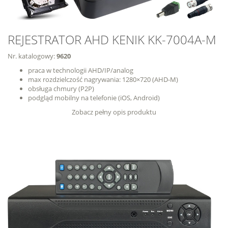
REJESTRATOR AHD KENIK KK-7004A-M
Nr. katalogowy:
9620
praca w technologii AHD/IP/analog
max rozdzielczość nagrywania: 1280×720 (AHD-M)
obsługa chmury (P2P)
podgląd mobilny na telefonie (iOS, Android)
Zobacz pełny opis produktu