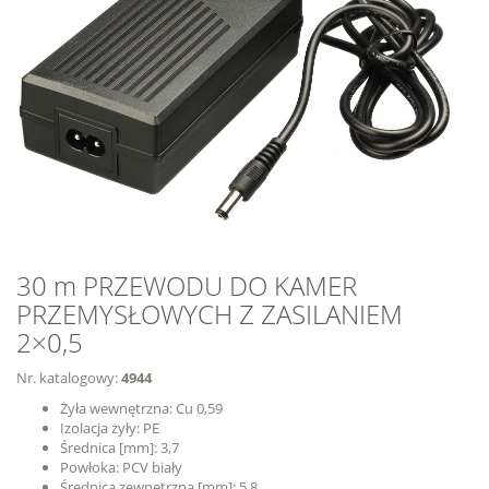
30 m PRZEWODU DO KAMER
PRZEMYSŁOWYCH Z ZASILANIEM
2×0,5
Nr. katalogowy:
4944
Żyła wewnętrzna: Cu 0,59
Izolacja żyły: PE
Średnica [mm]: 3,7
Powłoka: PCV biały
Średnica zewnętrzna [mm]: 5,8