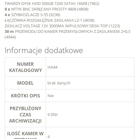
TWARDY DYSK HDD 500GB 7200 SATAII 16MB (7962)
8 x
WTYK BNC SKRĘCANY PROSTY 4808 (4808)
4 x
SZYBKOZLACZE S-55 (9238)
ŁĄCZÓWKA ROZGAŁĘŹNIK ZASILANIA LZ-1 (4658)
ZASILACZ VOLTAGE 12V 3000MA IMPULSOWY DESK-TOP (1223)
30 m
PRZEWODU DO KAMER PRZEMYSŁOWYCH Z ZASILANIEM 2×0,5
(4944)
Informacje dodatkowe
NUMER
HA44
KATALOGOWY
MODEL
brak danych
KRÓTKI OPIS
Nie
PRZYBLIŻONY
CZAS
9 DNI
ARCHIWIZACJI
ILOŚĆ KAMER W
4