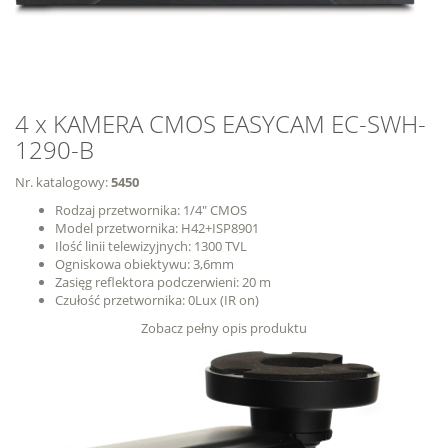
4 x KAMERA CMOS EASYCAM EC-SWH-
1290-B
Nr. katalogowy:
5450
Rodzaj przetwornika: 1/4″ CMOS
Model przetwornika: H42+ISP8901
Ilość linii telewizyjnych: 1300 TVL
Ogniskowa obiektywu: 3,6mm
Zasięg reflektora podczerwieni: 20 m
Czułość przetwornika: 0Lux (IR on)
Zobacz pełny opis produktu