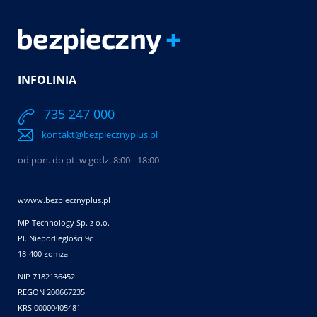
INFOLINIA
735 247 000
kontakt@bezpiecznyplus.pl
od pon. do pt. w godz. 8:00 - 18:00
wwww.bezpiecznyplus.pl
MP Technology Sp. z o.o.
Pl. Niepodległości 9c
18-400 Łomża
NIP 7182136452
REGON 200667235
KRS 00000405481