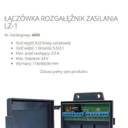
ŁĄCZÓWKA ROZGAŁĘŹNIK ZASILANIA
LZ-1
Nr. katalogowy:
4658
Ilość wyjść: 8 (2 listwy zaciskowe)
Ilość wejść: 1 Gniazdo 5.5/2.1
Max. prąd zasilający: 2.5 A
Max. Napięcie: 24 V
Wymiary: 116x90x36 mm
Zobacz pełny opis produktu