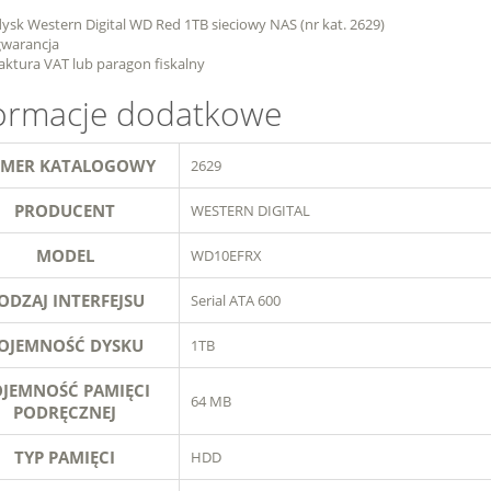
dysk Western Digital WD Red 1TB sieciowy NAS (nr kat. 2629)
gwarancja
faktura VAT lub paragon fiskalny
ormacje dodatkowe
MER KATALOGOWY
2629
PRODUCENT
WESTERN DIGITAL
MODEL
WD10EFRX
ODZAJ INTERFEJSU
Serial ATA 600
OJEMNOŚĆ DYSKU
1TB
JEMNOŚĆ PAMIĘCI
64 MB
PODRĘCZNEJ
TYP PAMIĘCI
HDD