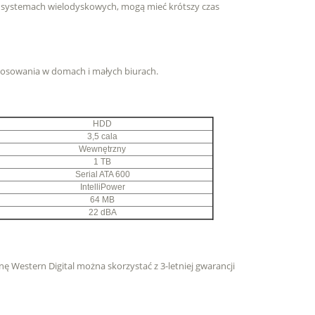
 systemach wielodyskowych, mogą mieć krótszy czas
tosowania w domach i małych biurach.
HDD
3,5 cala
Wewnętrzny
1 TB
Serial ATA 600
IntelliPower
64 MB
22 dBA
ę Western Digital można skorzystać z 3-letniej gwarancji