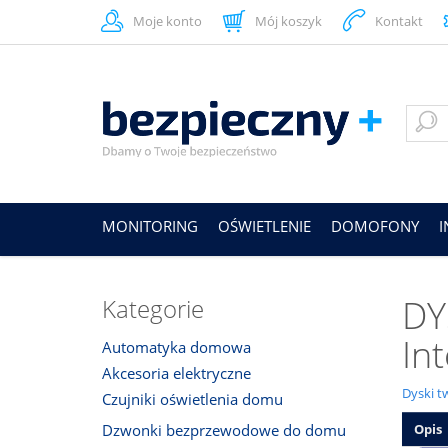
Moje konto
Mój koszyk
Kontakt
MONITORING
OŚWIETLENIE
DOMOFONY
DY
Kategorie
In
Automatyka domowa
Akcesoria elektryczne
Dyski t
Czujniki oświetlenia domu
Dzwonki bezprzewodowe do domu
Opis