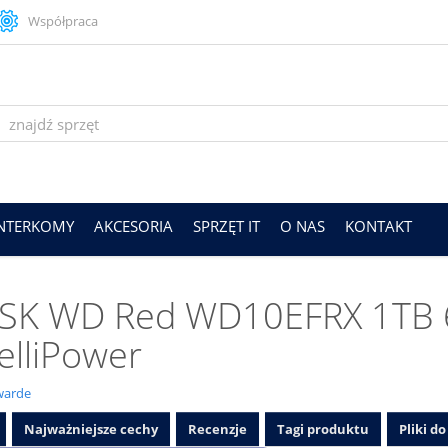
Współpraca
INTERKOMY
AKCESORIA
SPRZĘT IT
O NAS
KONTAKT
SK WD Red WD10EFRX 1TB 
telliPower
warde
Najważniejsze cechy
Recenzje
Tagi produktu
Pliki d