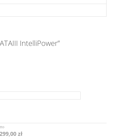
III IntelliPower”
tto
299,00 zł