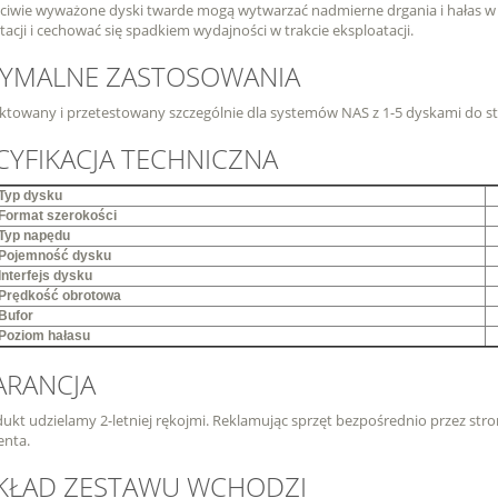
ciwie wyważone dyski twarde mogą wytwarzać nadmierne drgania i hałas w
tacji i cechować się spadkiem wydajności w trakcie eksploatacji.
YMALNE ZASTOSOWANIA
ktowany i przetestowany szczególnie dla systemów NAS z 1-5 dyskami do s
CYFIKACJA TECHNICZNA
Typ dysku
Format szerokości
Typ napędu
Pojemność dysku
Interfejs dysku
Prędkość obrotowa
Bufor
Poziom hałasu
RANCJA
ukt udzielamy 2-letniej rękojmi. Reklamując sprzęt bezpośrednio przez stron
enta.
KŁAD ZESTAWU WCHODZI