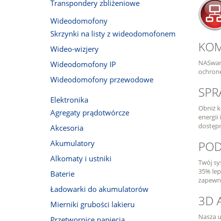
Transpondery zbliżeniowe
Wideodomofony
Skrzynki na listy z wideodomofonem
KOM
Wideo-wizjery
NASwar
Wideodomofony IP
ochronę
Wideodomofony przewodowe
SPR
Elektronika
Obniż k
Agregaty prądotwórcze
energii
dostępn
Akcesoria
Akumulatory
POD
Alkomaty i ustniki
Twój sy
35% lep
Baterie
zapewni
Ładowarki do akumulatorów
3D 
Mierniki grubości lakieru
Nasza u
Przetwornice napięcia