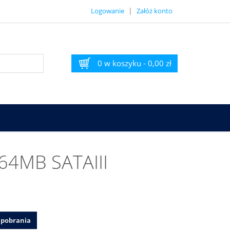
|
Logowanie
Załóż konto
0 w koszyku
-
0,00 zł
64MB SATAIII
o pobrania