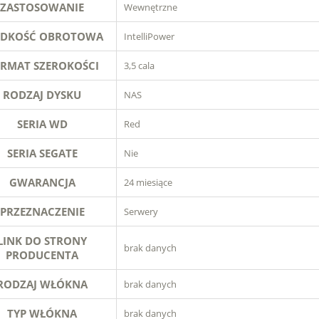
ZASTOSOWANIE
Wewnętrzne
ĘDKOŚĆ OBROTOWA
IntelliPower
RMAT SZEROKOŚCI
3,5 cala
RODZAJ DYSKU
NAS
SERIA WD
Red
SERIA SEGATE
Nie
GWARANCJA
24 miesiące
PRZEZNACZENIE
Serwery
LINK DO STRONY
brak danych
PRODUCENTA
RODZAJ WŁÓKNA
brak danych
TYP WŁÓKNA
brak danych