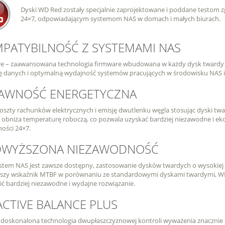
Dyski WD Red zostały specjalnie zaprojektowane i poddane testom 
24×7, odpowiadającym systemom NAS w domach i małych biurach.
PATYBILNOŚĆ Z SYSTEMAMI NAS
e – zaawansowana technologia firmware wbudowana w każdy dysk twardy 
 danych i optymalną wydajność systemów pracujących w środowisku NAS i
AWNOŚĆ ENERGETYCZNA
oszty rachunków elektrycznych i emisję dwutlenku węgla stosując dyski tw
 i obniża temperaturę roboczą, co pozwala uzyskać bardziej niezawodne i ek
ości 24×7.
WYŻSZONA NIEZAWODNOŚĆ
stem NAS jest zawsze dostępny, zastosowanie dysków twardych o wysokiej 
szy wskaźnik MTBF w porównaniu ze standardowymi dyskami twardymi, WD 
ć bardziej niezawodne i wydajne rozwiązanie.
ACTIVE BALANCE PLUS
doskonalona technologia dwupłaszczyznowej kontroli wyważenia znacznie 