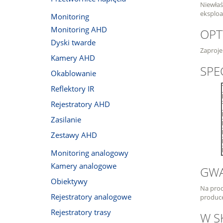
Niewłaś
eksploa
Monitoring
Monitoring AHD
OPT
Dyski twarde
Zaproje
Kamery AHD
SPE
Okablowanie
Reflektory IR
Rejestratory AHD
Zasilanie
Zestawy AHD
Monitoring analogowy
Kamery analogowe
GWA
Obiektywy
Na prod
Rejestratory analogowe
produc
Rejestratory trasy
W S