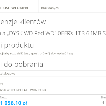
ILOŚĆ WŁÓKIEN
brak danych
enzje klientów
nia „DYSK WD Red WD10EFRX 1TB 64MB SATA
i produktu
cji aby rozdzielić tagi, apostrofów (’) aby wpisać frazy.
ki do pobrania
katalogowa
ne
DYSK WD PURPLE 6TB WD60PURX
Netto
Bru
1 056,10 zł
1 