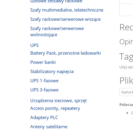
Gotowe zestawy rackowe
Szafy multimedialne, teletechniczne
Szafy rackowe/serwerowe wiszące
Rec
Szafy rackowe/serwerowe
wolnostojące
Opi
UPS
Battery Pack, przenośne ładowarki
Tag
Power banki
Użyj spa
Stabilizatory napięcia
Pli
UPS 1-fazowe
UPS 3-fazowe
Karta 
Urządzenia sieciowe, sprzęt
Poleca
Access pointy, repeatery
Adaptery PLC
Anteny satelitarne