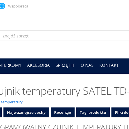
Współpraca
INTERKOMY
AKCESORIA
SPRZĘT IT
O NAS
KONTAKT
ujnik temperatury SATEL TD
i temperatury
Najważniejsze cechy
Recenzje
Tagi produktu
Pliki d
GRAMOWALNY CZUJNIK TEMPERATURY T