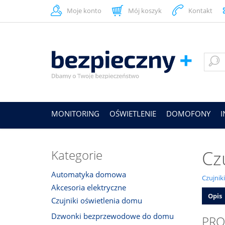
Moje konto
Mój koszyk
Kontakt
MONITORING
OŚWIETLENIE
DOMOFONY
Cz
Kategorie
Automatyka domowa
Czujnik
Akcesoria elektryczne
Opis
Czujniki oświetlenia domu
Dzwonki bezprzewodowe do domu
PRO