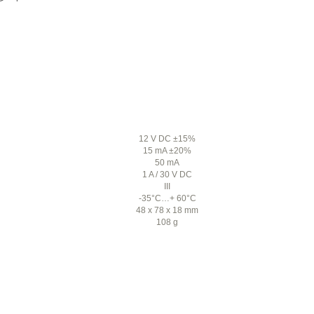
12 V DC ±15%
15 mA ±20%
50 mA
1 A / 30 V DC
III
-35°C…+ 60°C
48 x 78 x 18 mm
108 g