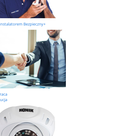
instalatorem Bezpieczny+
raca
ucja