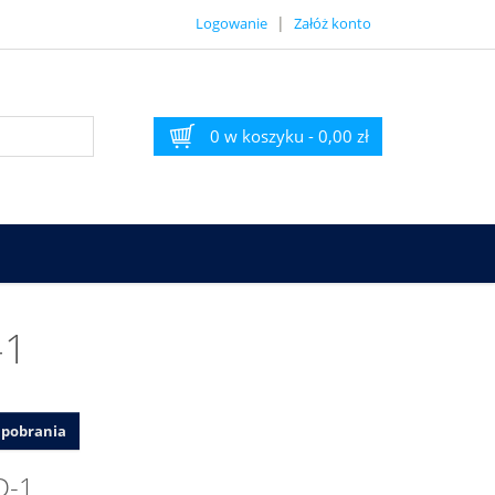
|
Logowanie
Załóż konto
0 w koszyku
-
0,00 zł
-1
o pobrania
D-1