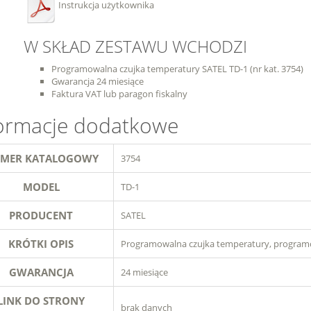
Instrukcja użytkownika
W SKŁAD ZESTAWU WCHODZI
Programowalna czujka temperatury SATEL TD-1 (nr kat. 3754)
Gwarancja 24 miesiące
Faktura VAT lub paragon fiskalny
ormacje dodatkowe
MER KATALOGOWY
3754
MODEL
TD-1
PRODUCENT
SATEL
KRÓTKI OPIS
Programowalna czujka temperatury, programo
GWARANCJA
24 miesiące
LINK DO STRONY
brak danych