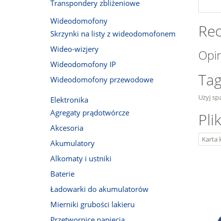
Transpondery zbliżeniowe
Wideodomofony
Rec
Skrzynki na listy z wideodomofonem
Wideo-wizjery
Opin
Wideodomofony IP
Tag
Wideodomofony przewodowe
Użyj spa
Elektronika
Agregaty prądotwórcze
Pli
Akcesoria
Karta 
Akumulatory
Alkomaty i ustniki
Baterie
Ładowarki do akumulatorów
Mierniki grubości lakieru
Przetwornice napięcia