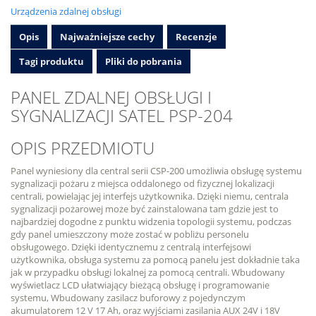
Urządzenia zdalnej obsługi
Opis
Najważniejsze cechy
Recenzje
Tagi produktu
Pliki do pobrania
PANEL ZDALNEJ OBSŁUGI I
SYGNALIZACJI SATEL PSP-204
OPIS PRZEDMIOTU
Panel wyniesiony dla central serii CSP-200 umożliwia obsługę systemu
sygnalizacji pożaru z miejsca oddalonego od fizycznej lokalizacji
centrali, powielając jej interfejs użytkownika. Dzięki niemu, centrala
sygnalizacji pożarowej może być zainstalowana tam gdzie jest to
najbardziej dogodne z punktu widzenia topologii systemu, podczas
gdy panel umieszczony może zostać w pobliżu personelu
obsługowego. Dzięki identycznemu z centralą interfejsowi
użytkownika, obsługa systemu za pomocą panelu jest dokładnie taka
jak w przypadku obsługi lokalnej za pomocą centrali. Wbudowany
wyświetlacz LCD ułatwiający bieżącą obsługę i programowanie
systemu, Wbudowany zasilacz buforowy z pojedynczym
akumulatorem 12 V 17 Ah, oraz wyjściami zasilania AUX 24V i 18V