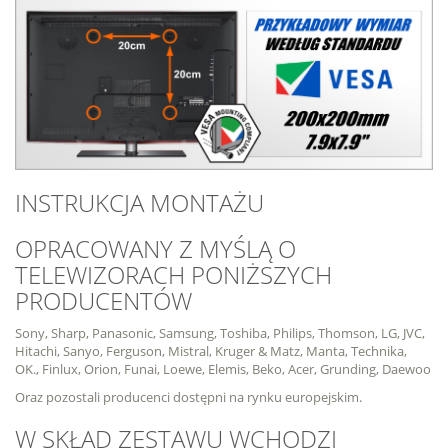
INSTRUKCJA MONTAŻU
OPRACOWANY Z MYŚLĄ O
TELEWIZORACH PONIŻSZYCH
PRODUCENTÓW
Sony, Sharp, Panasonic, Samsung, Toshiba, Philips, Thomson, LG, JVC,
Hitachi, Sanyo, Ferguson, Mistral, Kruger & Matz, Manta, Technika,
OK., Finlux, Orion, Funai, Loewe, Elemis, Beko, Acer, Grunding, Daewoo
Oraz pozostali producenci dostępni na rynku europejskim.
W SKŁAD ZESTAWU WCHODZI