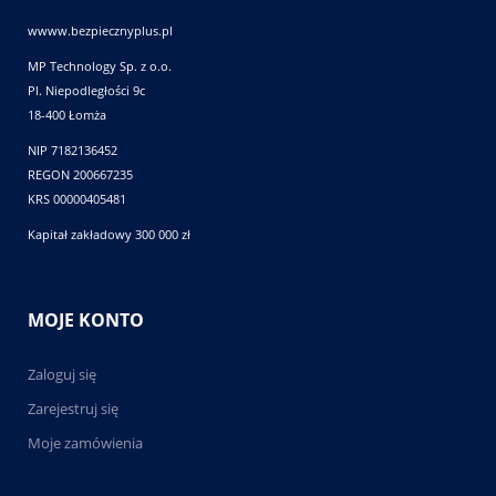
wwww.bezpiecznyplus.pl
MP Technology Sp. z o.o.
Pl. Niepodległości 9c
18-400 Łomża
NIP 7182136452
REGON 200667235
KRS 00000405481
Kapitał zakładowy 300 000 zł
MOJE KONTO
Zaloguj się
Zarejestruj się
Moje zamówienia