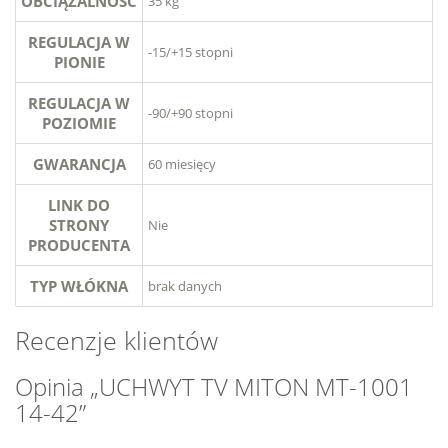
OBCIĄŻALNOŚĆ
35 kg
REGULACJA W
-15/+15 stopni
PIONIE
REGULACJA W
-90/+90 stopni
POZIOMIE
GWARANCJA
60 miesięcy
LINK DO
STRONY
Nie
PRODUCENTA
TYP WŁÓKNA
brak danych
Recenzje klientów
Opinia „UCHWYT TV MITON MT-1001
14-42”