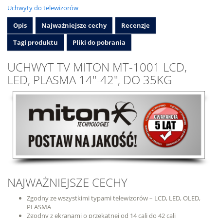
Uchwyty do telewizorów
Opis
Najważniejsze cechy
Recenzje
Tagi produktu
Pliki do pobrania
UCHWYT TV MITON MT-1001 LCD,
LED, PLASMA 14″-42″, DO 35KG
NAJWAŻNIEJSZE CECHY
Zgodny ze wszystkimi typami telewizorów – LCD, LED, OLED,
PLASMA
Zgodny z ekranami o przekątnej od 14 cali do 42 cali