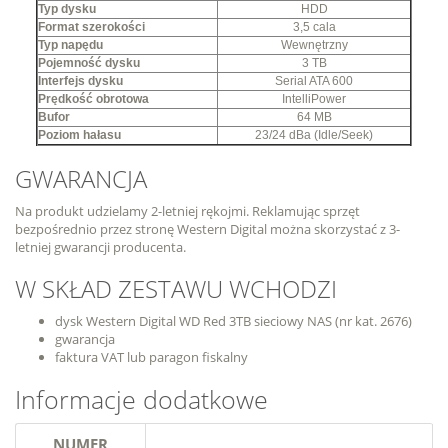
Typ dysku
HDD
Format szerokości
3,5 cala
Typ napędu
Wewnętrzny
Pojemność dysku
3 TB
Interfejs dysku
Serial ATA 600
Prędkość obrotowa
IntelliPower
Bufor
64 MB
Poziom hałasu
23/24 dBa (Idle/Seek)
GWARANCJA
Na produkt udzielamy 2-letniej rękojmi. Reklamując sprzęt
bezpośrednio przez stronę Western Digital można skorzystać z 3-
letniej gwarancji producenta.
W SKŁAD ZESTAWU WCHODZI
dysk Western Digital WD Red 3TB sieciowy NAS (nr kat. 2676)
gwarancja
faktura VAT lub paragon fiskalny
Informacje dodatkowe
NUMER