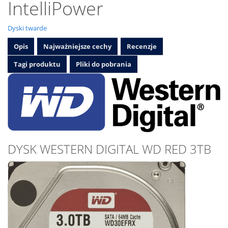
IntelliPower
Dyski twarde
Opis
Najważniejsze cechy
Recenzje
Tagi produktu
Pliki do pobrania
DYSK WESTERN DIGITAL WD RED 3TB