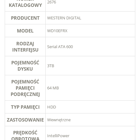
2676
KATALOGOWY
PRODUCENT
WESTERN DIGITAL
MODEL
WD10EFRX
RODZAJ
Serial ATA 600
INTERFEJSU
POJEMNOŚĆ
3TB
DYSKU
POJEMNOŚĆ
PAMIĘCI
64 MB
PODRĘCZNEJ
TYP PAMIĘCI
HDD
ZASTOSOWANIE
Wewnętrzne
PRĘDKOŚĆ
IntelliPower
OBROTOWA